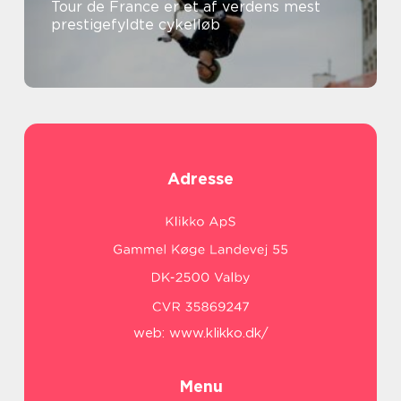
Tour de France er et af verdens mest
prestigefyldte cykelløb
Adresse
web:
www.klikko.dk/
Menu