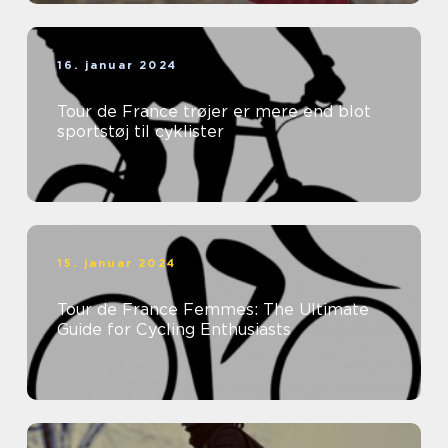
16. januar 2024
Tour de France trøjer er mere end blot
sportstøj til cyklister
15. januar 2024
Tour de France Femmes: The Ultimate
Guide for Cycling Enthusiasts