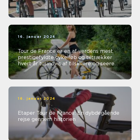
16. januar 2024
Tour de France er en af verdens mest
prestigefyldte cykelløb og tiltrækker
hvert år tusindvis af tilskuere og seere
fra hele verden
16. januar 2024
Etaper Tour de France: En dybdegående
rejse gennem historien