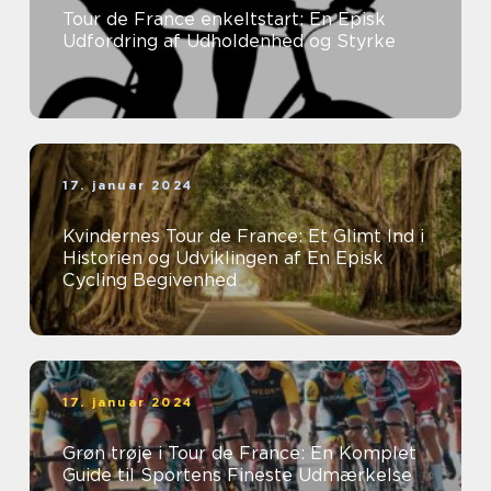
Tour de France enkeltstart: En Episk
Udfordring af Udholdenhed og Styrke
17. januar 2024
Kvindernes Tour de France: Et Glimt Ind i
Historien og Udviklingen af En Episk
Cycling Begivenhed
17. januar 2024
Grøn trøje i Tour de France: En Komplet
Guide til Sportens Fineste Udmærkelse