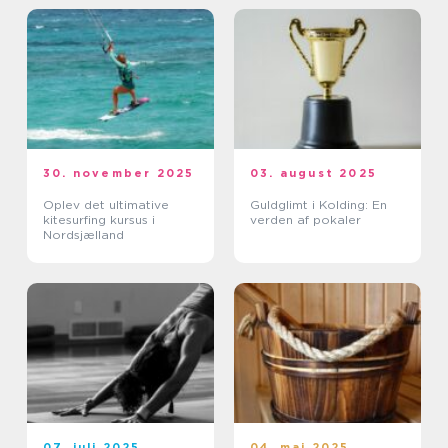
30. november 2025
03. august 2025
Oplev det ultimative
Guldglimt i Kolding: En
kitesurfing kursus i
verden af pokaler
Nordsjælland
07. juli 2025
04. maj 2025