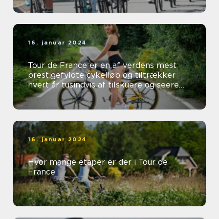
16. januar 2024
Tour de France er en af verdens mest
prestigefyldte cykelløb og tiltrækker
hvert år tusindvis af tilskuere og seere
fra hele verden
16. januar 2024
Hvor mange etaper er der i Tour de
France