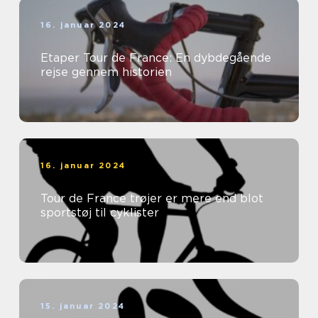
16. januar 2024
Etaper Tour de France: En dybdegående
rejse gennem historien
16. januar 2024
Tour de France trøjer er mere end blot
sportstøj til cyklister
15. januar 2024