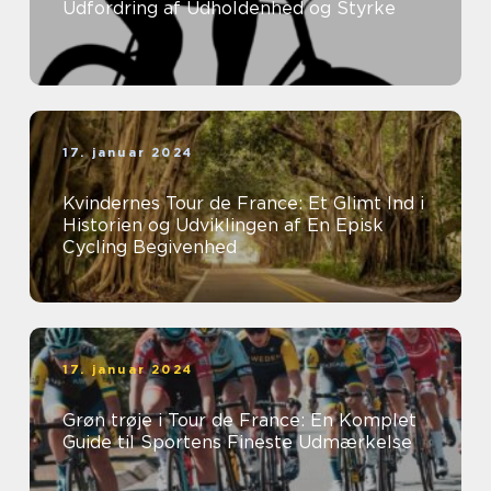
Udfordring af Udholdenhed og Styrke
17. januar 2024
Kvindernes Tour de France: Et Glimt Ind i
Historien og Udviklingen af En Episk
Cycling Begivenhed
17. januar 2024
Grøn trøje i Tour de France: En Komplet
Guide til Sportens Fineste Udmærkelse