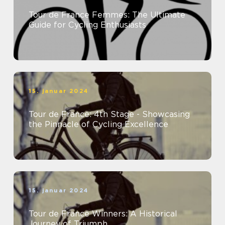
Tour de France Femmes: The Ultimate
Guide for Cycling Enthusiasts
15. januar 2024
Tour de France: 4th Stage - Showcasing
the Pinnacle of Cycling Excellence
15. januar 2024
Tour de France Winners: A Historical
Journey of Triumph