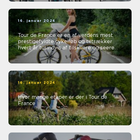
16. januar 2024
Tour de France er en af verdens mest
prestigefyldte cykelløb og tiltrækker
hvert år tusindvis af tilskuere og seere
fra hele verden
16. januar 2024
Hvor mange etaper er der i Tour de
France