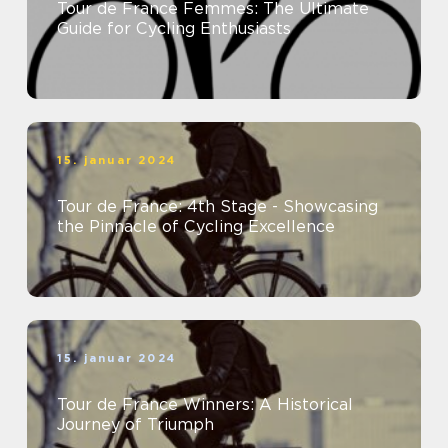
Tour de France Femmes: The Ultimate
Guide for Cycling Enthusiasts
15. januar 2024
Tour de France: 4th Stage - Showcasing
the Pinnacle of Cycling Excellence
15. januar 2024
Tour de France Winners: A Historical
Journey of Triumph