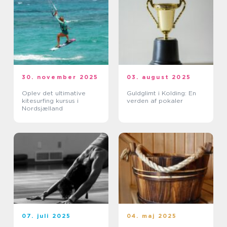
30. november 2025
03. august 2025
Oplev det ultimative
Guldglimt i Kolding: En
kitesurfing kursus i
verden af pokaler
Nordsjælland
07. juli 2025
04. maj 2025