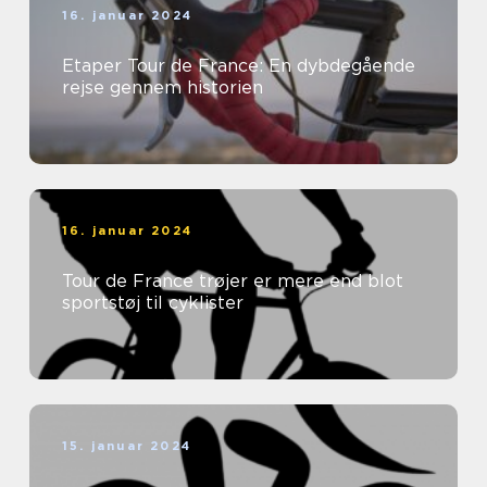
16. januar 2024
Etaper Tour de France: En dybdegående
rejse gennem historien
16. januar 2024
Tour de France trøjer er mere end blot
sportstøj til cyklister
15. januar 2024