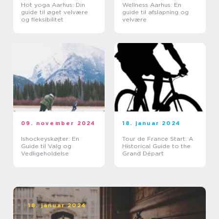
Hot yoga Aarhus: Din
Wellness Aarhus: En
guide til øget velvære
guide til afslapning og
og fleksibilitet
velvære
09. november 2024
18. januar 2024
Ishockeyskøjter: En
Tour de France Start: A
Guide til Valg og
Historical Guide to the
Vedligeholdelse
Grand Départ
18. januar 2024