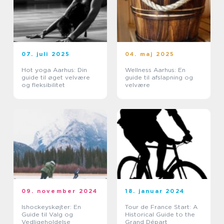
07. juli 2025
04. maj 2025
Hot yoga Aarhus: Din
Wellness Aarhus: En
guide til øget velvære
guide til afslapning og
og fleksibilitet
velvære
09. november 2024
18. januar 2024
Ishockeyskøjter: En
Tour de France Start: A
Guide til Valg og
Historical Guide to the
Vedligeholdelse
Grand Départ