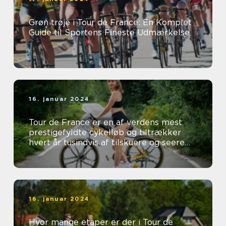
Grøn trøje i Tour de France: En Komplet
Guide til Sportens Fineste Udmærkelse
16. januar 2024
Tour de France er en af verdens mest
prestigefyldte cykelløb og tiltrækker
hvert år tusindvis af tilskuere og seere
fra hele verden
16. januar 2024
Hvor mange etaper er der i Tour de