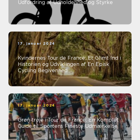
Udfordring af Udholdenhed og Styrke
17. januar 2024
Kvindernes Tour de France: Et Glimt Ind i
Historien og Udviklingen af En Episk
Cycling Begivenhed
17. januar 2024
Grøn trøje i Tour de France: En Komplet
Guide til Sportens Fineste Udmærkelse