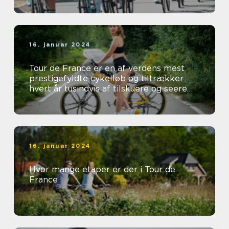
16. januar 2024
Tour de France er en af verdens mest
prestigefyldte cykelløb og tiltrækker
hvert år tusindvis af tilskuere og seere
fra hele verden
16. januar 2024
Hvor mange etaper er der i Tour de
France