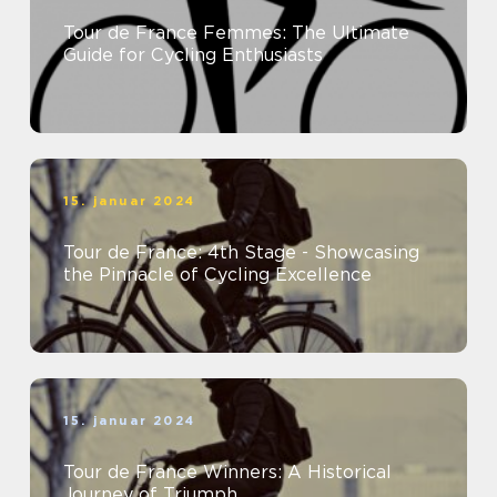
Tour de France Femmes: The Ultimate
Guide for Cycling Enthusiasts
15. januar 2024
Tour de France: 4th Stage - Showcasing
the Pinnacle of Cycling Excellence
15. januar 2024
Tour de France Winners: A Historical
Journey of Triumph