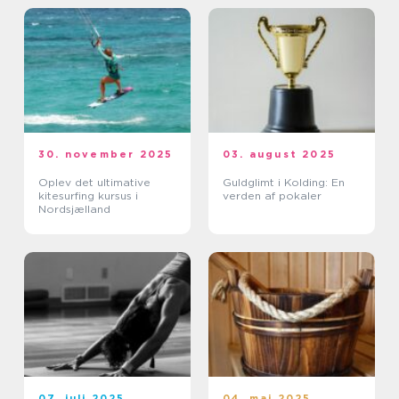
30. november 2025
03. august 2025
Oplev det ultimative
Guldglimt i Kolding: En
kitesurfing kursus i
verden af pokaler
Nordsjælland
07. juli 2025
04. maj 2025