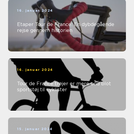
16. januar 2024
Etaper Tour de France: En dybdegående
rejse gennem historien
16. januar 2024
Tour de France trøjer er mere end blot
sportstøj til cyklister
15. januar 2024