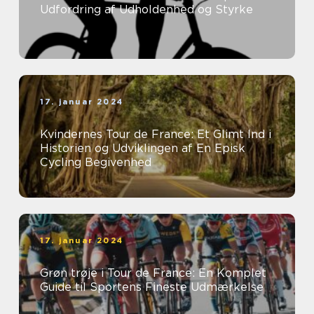
Udfordring af Udholdenhed og Styrke
17. januar 2024
Kvindernes Tour de France: Et Glimt Ind i
Historien og Udviklingen af En Episk
Cycling Begivenhed
17. januar 2024
Grøn trøje i Tour de France: En Komplet
Guide til Sportens Fineste Udmærkelse