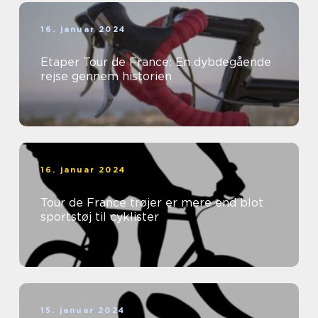
16. januar 2024
Etaper Tour de France: En dybdegående
rejse gennem historien
16. januar 2024
Tour de France trøjer er mere end blot
sportstøj til cyklister
15. januar 2024