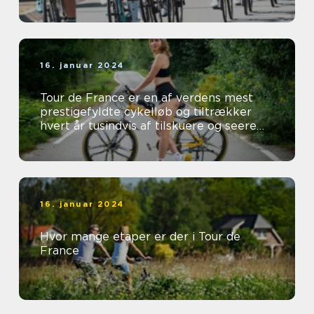
16. januar 2024
Tour de France er en af verdens mest
prestigefyldte cykelløb og tiltrækker
hvert år tusindvis af tilskuere og seere
fra hele verden
16. januar 2024
Hvor mange etaper er der i Tour de
France