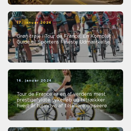
17. januar 2024
Grøn trøje i Tour de France: En Komplet
Guide til Sportens Fineste Udmærkelse
16. januar 2024
Tour de France er en af verdens mest
prestigefyldte cykelløb og tiltrækker
hvert år tusindvis af tilskuere og seere
fra hele verden