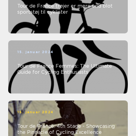
Tour de France trøjer er mere end blot
sportstøj til cyklister
15. januar 2024
Tour de France Femmes: The Ultimate
Guide for Cycling Enthusiasts
15. januar 2024
Tour de France: 4th Stage - Showcasing
the Pinnacle of Cycling Excellence