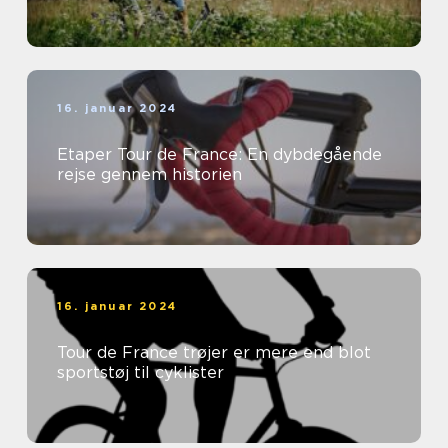
16. januar 2024
Etaper Tour de France: En dybdegående
rejse gennem historien
16. januar 2024
Tour de France trøjer er mere end blot
sportstøj til cyklister