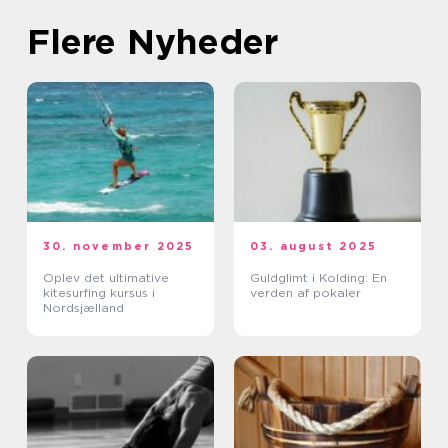
Flere Nyheder
30. november 2025
03. august 2025
Oplev det ultimative
Guldglimt i Kolding: En
kitesurfing kursus i
verden af pokaler
Nordsjælland