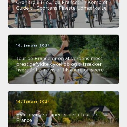
Grøn trøje i Tour de France: En Komplet
Guide til Sportens Fineste Udmærkelse
16. januar 2024
Tour de France er en af verdens mest
prestigefyldte cykelløb og tiltrækker
hvert år tusindvis af tilskuere og seere
fra hele verden
16. januar 2024
Hvor mange etaper er der i Tour de
France