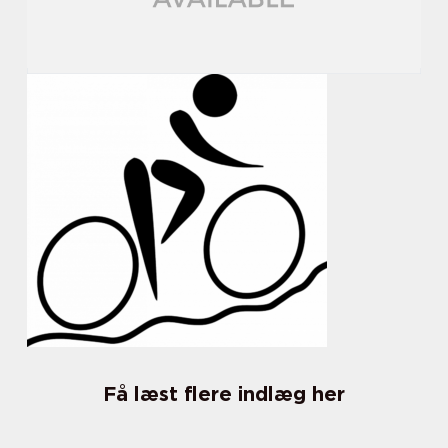
Få læst flere indlæg her